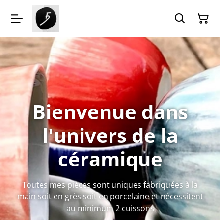
Bienvenue dans
l'univers de la
céramique
Toutes mes pièces sont uniques fabriquées à la
main soit en grès soit en porcelaine et nécessitent
au minimum 2 cuissons